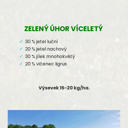
ZELENÝ ÚHOR VÍCELETÝ
30
% jetel luční
20 % jetel nachový
30 % jílek mnohokvětý
20 % vičenec ligrus
Výsevek 15-20 kg/ha.