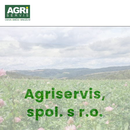
Agriservis,
spol. s r.o.