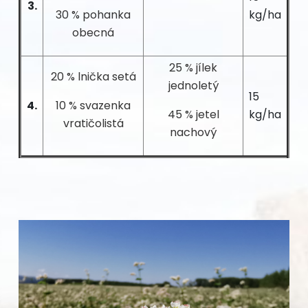
3.
30 % pohanka
kg/ha
obecná
25 % jílek
20 % lnička setá
jednoletý
15
4.
10 % svazenka
45 % jetel
kg/ha
vratičolistá
nachový