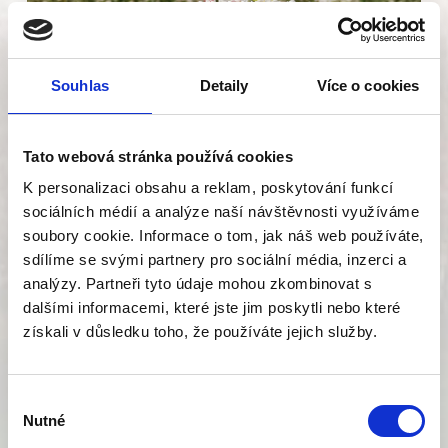
Souhlas
Detaily
Více o cookies
Tato webová stránka používá cookies
K personalizaci obsahu a reklam, poskytování funkcí
sociálních médií a analýze naší návštěvnosti využíváme
soubory cookie. Informace o tom, jak náš web používáte,
sdílíme se svými partnery pro sociální média, inzerci a
NEKTARODÁRNÝ ÚHOR
analýzy. Partneři tyto údaje mohou zkombinovat s
VÍCELETÝ
(výsev jaro)
dalšími informacemi, které jste jim poskytli nebo které
získali v důsledku toho, že používáte jejich služby.
30 % vičenec ligrus
20 % lnička setá
20 % jílek mnohokvětý
Výběr
Nutné
souhlasu
10 % svazenka vratičolistá