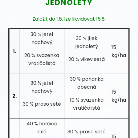
JEDNOLETÝ
Založit do 1.6, lze likvidovat 15.8.
30 % jetel
30 % jílek
nachový
jednoletý
15
1.
20 % svazenka
kg/ha
20 % vikev setá
vratičolistá
30 % pohanka
30 % jetel
obecná
nachový
15
2.
10 % svazenka
kg/ha
30 % proso seté
vratičolistá
40 % hořčice
bílá
30 % proso seté
15