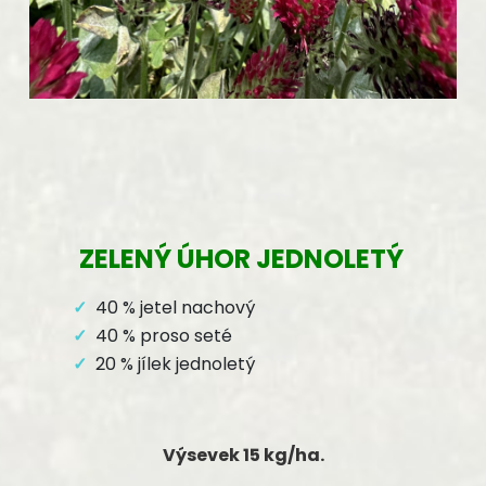
ZELENÝ ÚHOR JEDNOLETÝ
40
% jetel nachový
40 % proso seté
20 % jílek jednoletý
Výsevek 15 kg/ha.