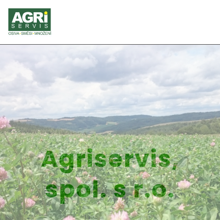
Agriservis,
spol. s r.o.