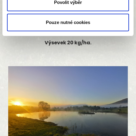
Povolit výběr
10 % psárka luční VULPINA
5 % lipnice luční OXFORD
6 % vičenec ligrus VIŠŇOVSKÝ
Pouze nutné cookies
9 % bojínek luční KABA
Výsevek 20 kg/ha.