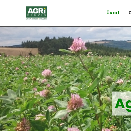
Úvod
Ag