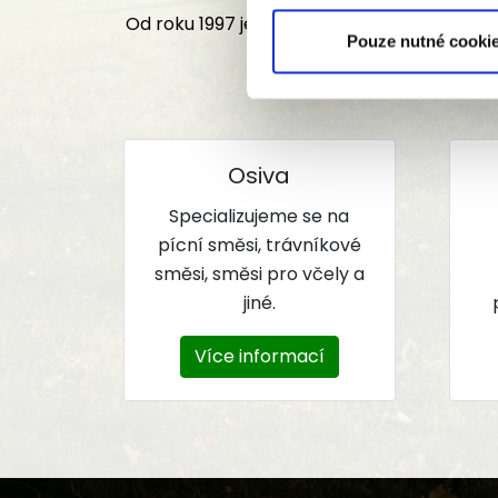
Od roku 1997 je jednou z našich hlavních
Pouze nutné cooki
Osiva
Specializujeme se na
pícní směsi, trávníkové
směsi, směsi pro včely a
jiné.
Více informací