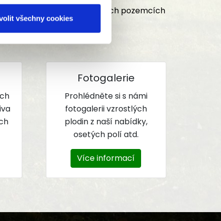
eté, které množíme na vybraných pozemcích
volit všechny cookies
Fotogalerie
ých
Prohlédněte si s námi
iva
fotogalerii vzrostlých
ých
plodin z naší nabídky,
osetých polí atd.
Více informací