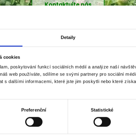
Kontaktujte nás
Detaily
á cookies
klam, poskytování funkcí sociálních médií a analýze naší návšt
 náš web používáte, sdílíme se svými partnery pro sociální média
ozimé, obilovin, luskovin, jetele, vojtěšky, trav, trávy pícn
 s dalšími informacemi, které jste jim poskytli nebo které získa
níky hřišťové, parkové, okrasné, domácí, sport, golfová hř
společnost, která již více než 20 let působí na trhu s osivy
ních partnerů a hlavně nespočet spokojených zákazníků. 
Preferenční
Statistické
rné a mrazuvzdorné pícní i trávníkové směsi. V naší na
odstínů od světlých až po výrazně tmavě zelené.