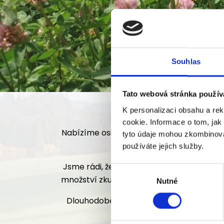
Souhlas
Tato webová stránka použív
K personalizaci obsahu a re
cookie. Informace o tom, jak
Nabízíme osiva kukuřice, slunečnice, řepky 
tyto údaje mohou zkombinovat
tráv
používáte jejich služby.
Jsme rádi, že jste projevili zájem o naši 
Výběr
množství zkušeností v oboru, řadu obchod
Nutné
souhlasu
Dlouhodobě se zaměřujeme na suchovzdo