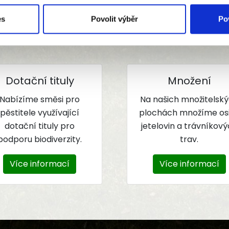
 aktivit také množení výhradně českých odrůd vojtěšky s
es
Povolit výběr
Po
téměř celé Moravy a východních Čech.
Dotační tituly
Množení
Nabízíme směsi pro
Na našich množitelsk
pěstitele využívající
plochách množíme os
dotační tituly pro
jetelovin a trávníkov
podporu biodiverzity.
trav.
Více informací
Více informací