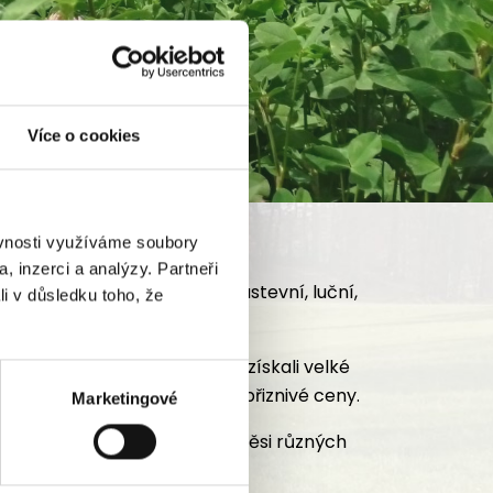
Více o cookies
ěvnosti využíváme soubory
, inzerci a analýzy. Partneři
í, trávníkové. Travní směsi pastevní, luční,
li v důsledku toho, že
iště.
. Během této dlouhé doby jsme získali velké
Nabízíme kvalitní zboží za přiznivé ceny.
Marketingové
bídce najdete trávníkové směsi různých