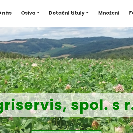
O nás
Osiva
Dotační tituly
Množení
F
riservis, spol. s r