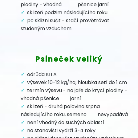
plodiny - vhodná pšenice jarní
sklizeň podzim následujícího roku
po sklizni sušit - stačí provětrávat
studeným vzduchem
Psineček veliký
odrůda KITA
výsevek 10-12 kg/ha, hloubka setí do 1 cm
termín výsevu - na jaře do krycí plodiny -
vhodná pšenice jarní
sklizeň - druhá polovina srpna
následujícího roku, semeno nevypadává
není vhodný do suchých oblastí
na stanovišti vydrží 3-4 roky