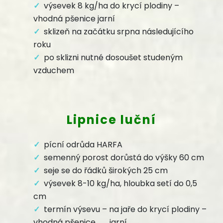
výsevek 8 kg/ha do krycí plodiny –
vhodná pšenice jarní
sklizeň na začátku srpna následujícího
roku
po sklizni nutné dosoušet studeným
vzduchem
Lipnice luční
pícní odrůda HARFA
semenný porost dorůstá do výšky 60 cm
seje se do řádků širokých 25 cm
výsevek 8-10 kg/ha, hloubka setí do 0,5
cm
termín výsevu – na jaře do krycí plodiny –
vhodná pšenice jarní