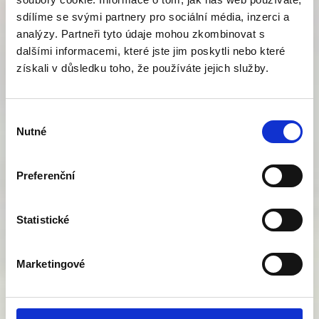
do začátku září jako čistosev
sdílíme se svými partnery pro sociální média, inzerci a
sklizeň koncem července následujícího
analýzy. Partneři tyto údaje mohou zkombinovat s
roku
dalšími informacemi, které jste jim poskytli nebo které
po sklizni nutné dosoušet studeným
získali v důsledku toho, že používáte jejich služby.
vzduchem
Výběr
Nutné
souhlasu
Kostřava luční
Preferenční
odrůda KASKADA, FANTAZJA
výsevek 15 kg/ha na jaře do krycí plodiny
Statistické
– vhodná pšenice jarní
sklizeň v polovině července následujícího
Marketingové
roku
po sklizni nutné dosoušet studeným
vzduchem