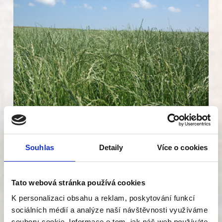
Souhlas
Detaily
Více o cookies
Jílek vytrvalý
Tato webová stránka používá cookies
odrůda BAČA
K personalizaci obsahu a reklam, poskytování funkcí
výsevek 20 kg/ha na jaře do krycí plodiny,
sociálních médií a analýze naší návštěvnosti využíváme
případně letní výsev od poloviny srpna
soubory cookie. Informace o tom, jak náš web používáte,