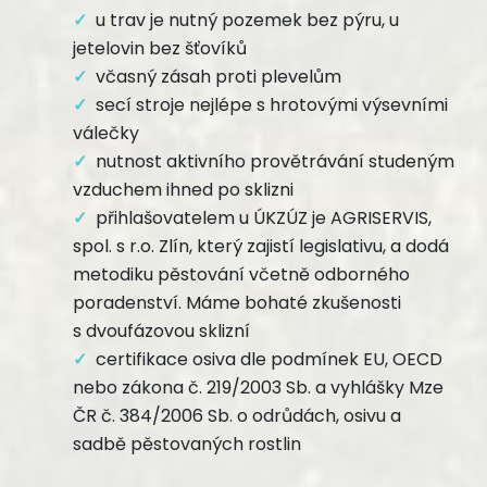
u trav je nutný pozemek bez pýru, u
jetelovin bez šťovíků
včasný zásah proti plevelům
secí stroje nejlépe s hrotovými výsevními
válečky
nutnost aktivního provětrávání studeným
vzduchem ihned po sklizni
přihlašovatelem u ÚKZÚZ je AGRISERVIS,
spol. s r.o. Zlín, který zajistí legislativu, a dodá
metodiku pěstování včetně odborného
poradenství. Máme bohaté zkušenosti
s dvoufázovou sklizní
certifikace osiva dle podmínek EU, OECD
nebo zákona č. 219/2003 Sb. a vyhlášky Mze
ČR č. 384/2006 Sb. o odrůdách, osivu a
sadbě pěstovaných rostlin