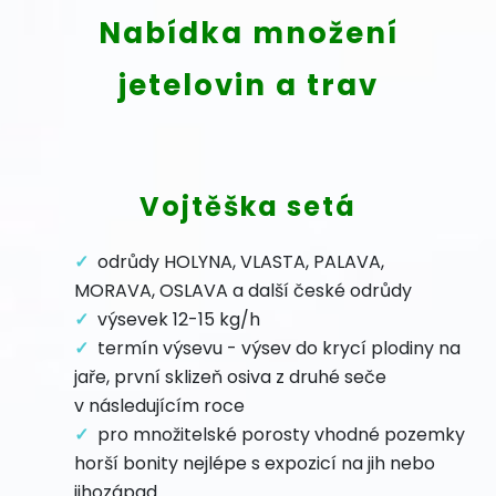
Nabídka množení
jetelovin a trav
Vojtěška setá
odrůdy HOLYNA, VLASTA, PALAVA,
MORAVA, OSLAVA a další české odrůdy
výsevek 12-15 kg/h
termín výsevu - výsev do krycí plodiny na
jaře, první sklizeň osiva z druhé seče
v následujícím roce
pro množitelské porosty vhodné pozemky
horší bonity nejlépe s expozicí na jih nebo
jihozápad